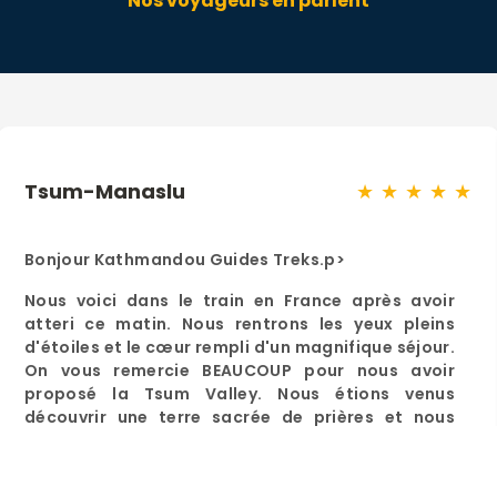
Nos voyageurs en parlent
Camp De Base De L'Everest
★ ★ ★ ★ ★
Namasté,
Un voyage magnifique,des montagnes, des
paysages et des rencontres incroyables.
Notre guide Balechrisna nous a accompagné de
façon remarquable. Sa gentillesse et son
professionnalisme nous ont portés,de plus on a
pu bien échangé car Bal a un très bon niveau de
français. Nous avons même joué lors de nos
soirées,et c était tellement bien. Notre porteur