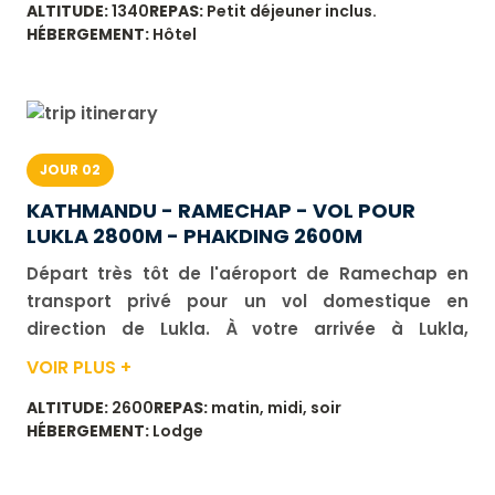
ALTITUDE:
1340
REPAS:
Petit déjeuner inclus.
en commun avec votre guide népalais qui vous
HÉBERGEMENT:
Hôtel
accompagnera tout au long du trekking.
JOUR 02
KATHMANDU - RAMECHAP - VOL POUR
LUKLA 2800M - PHAKDING 2600M
Départ très tôt de l'aéroport de Ramechap en
transport privé pour un vol domestique en
direction de Lukla. À votre arrivée à Lukla,
organisation des charges avec les sherpas et
VOIR PLUS +
porteurs. Nous traversons le village et
ALTITUDE:
2600
REPAS:
matin, midi, soir
descendons dans la vallée de la Dudh Khosi, que
HÉBERGEMENT:
Lodge
nous remonterons progressivement en direction
de Phakding. Durée de marche : environ 3 h.
Dénivelé : positif 200 m, négatif 380 m.