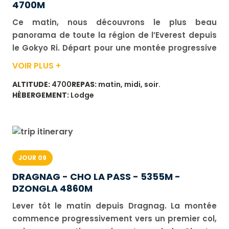
4700M
Ce matin, nous découvrons le plus beau
panorama de toute la région de l’Everest depuis
le Gokyo Ri. Départ pour une montée progressive
mais raide d’environ 2 à 3 heures. Depuis le
VOIR PLUS +
sommet du Gokyo Peak, vue superbe sur
ALTITUDE:
4700
REPAS:
matin, midi, soir.
l’Everest, le Lhotse, le Gyachung Kang et le
HÉBERGEMENT:
Lodge
Makalu. Nous retournons à Gokyo puis prenons le
chemin qui nous conduit au pied du col Cho La,
en traversant la langue terminale du glacier
Ngozumpa. Nuit au hameau de Dragnak. Dénivelé
: positif 800 m, négatif 200 m.
JOUR 09
DRAGNAG - CHO LA PASS - 5355M -
DZONGLA 4860M
Lever tôt le matin depuis Dragnag. La montée
commence progressivement vers un premier col,