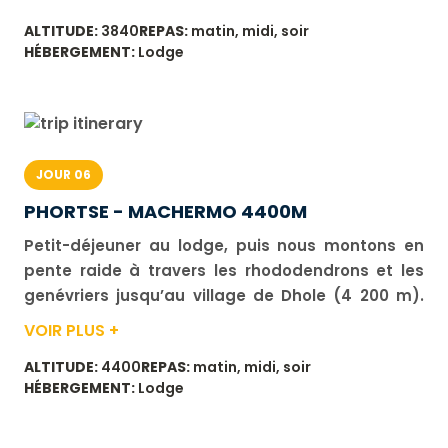
vue sur l'Ama Dablam et le Kangtekhang. Repas
ALTITUDE:
3840
REPAS:
matin, midi, soir
du midi, puis une belle descente vers
HÉBERGEMENT:
Lodge
Protsetanga, arrivée au lodge. Nous sommes au
pied du Thamserku (6 608 m) et du Kangtekhang
(6 685 m). Durée de marche : environ 6 heures.
Dénivelé : positif 700 m, négatif 340 m.
JOUR 06
PHORTSE - MACHERMO 4400M
Petit-déjeuner au lodge, puis nous montons en
pente raide à travers les rhododendrons et les
genévriers jusqu’au village de Dhole (4 200 m).
L’après-midi, vous continuez à cheminer jusqu’à
VOIR PLUS +
Machhermo. Durée de marche : environ 6 h.
ALTITUDE:
4400
REPAS:
matin, midi, soir
Dénivelé : positif 980 m, négatif 390 m.
HÉBERGEMENT:
Lodge