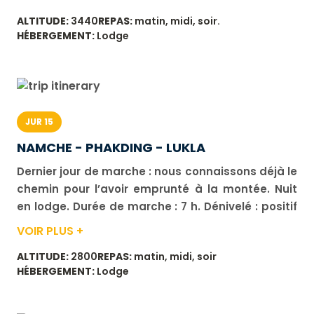
marche : 6 h. Dénivelé : positif 450 m, négatif 750
ALTITUDE:
3440
REPAS:
matin, midi, soir.
m.
HÉBERGEMENT:
Lodge
JUR 15
NAMCHE - PHAKDING - LUKLA
Dernier jour de marche : nous connaissons déjà le
chemin pour l’avoir emprunté à la montée. Nuit
en lodge. Durée de marche : 7 h. Dénivelé : positif
350 m, négatif 950 m.
VOIR PLUS +
ALTITUDE:
2800
REPAS:
matin, midi, soir
HÉBERGEMENT:
Lodge