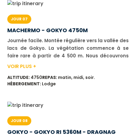
JOUR 07
MACHERMO - GOKYO 4750M
Journée facile. Montée régulière vers la vallée des
lacs de Gokyo. La végétation commence à se
faire rare à partir de 4 500 m. Nous découvrons
progressivement de nouvelles montagnes,
VOIR PLUS +
notamment le Cho Oyu (8 143 m), qui marque la
ALTITUDE:
4750
REPAS:
matin, midi, soir.
frontière avec le Tibet. Nous passons devant
HÉBERGEMENT:
Lodge
deux lacs avant d'arriver au lac de Gokyo (4 750
m). Arrivée au village de Gokyo pour le déjeuner,
puis après-midi de repos. Durée de marche : 4 à
5 h. Dénivelé : positif 470 m, négatif 120 m.
JOUR 08
GOKYO - GOKYO RI 5360M - DRAGNAG