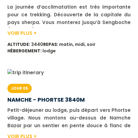
La journée d’acclimatation est très importante
pour ce trekking. Découverte de la capitale du
pays sherpa. Vous monterez jusqu’à Sengboche
(3 720 m). Sur les hauteurs, première vue sur
VOIR PLUS +
l’Ama Dablam et l’Everest. Possibilité de visiter
ALTITUDE:
3440
REPAS:
matin, midi, soir
l’école de Khumjung, la Hillary High School et
HÉBERGEMENT:
lodge
l’hôpital de Kunde, construit à l’initiative de Sir
Edmund Hillary. Retour à notre lodge. Durée de
marche : 4 à 5 h. Dénivelé : positif 340 m, négatif
340 m.
JOUR 05
NAMCHE - PHORTSE 3840M
Petit-déjeuner au lodge, puis départ vers Phortse
village. Nous montons au-dessus de Namche
Bazar par un sentier en pente douce à flanc de
montagne jusqu'au col de Mong Dada, avec une
VOIR PLUS +