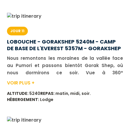
environ 3 h 30. Dénivelé : positif 220 m, négatif 120
m.
JOUR 11
LOBOUCHE - GORAKSHEP 5240M - CAMP
DE BASE DE L'EVEREST 5357M - GORAKSHEP
Nous remontons les moraines de la vallée face
au Pumori et passons bientôt Gorak Shep, où
nous dormirons ce soir. Vue à 360°
incontournable depuis Gorak Shep, panorama
VOIR PLUS +
sur les plus hauts sommets du monde et de
ALTITUDE:
5240
REPAS:
matin, midi, soir.
nombreux pics enneigés. Après le déjeuner, nous
HÉBERGEMENT:
Lodge
montons vers le camp de base de l’Everest en
traversant le glacier du Khumbu, puis retour au
lodge. Durée de marche : 5 à 6 h. Dénivelé : positif
400 m, négatif 220 m.