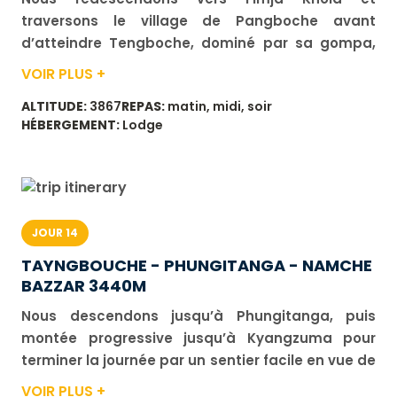
traversons le village de Pangboche avant
d’atteindre Tengboche, dominé par sa gompa,
monastère bouddhiste, situé dans un cadre
VOIR PLUS +
grandiose. D’ici, la vue sur l’Ama Dablam est
ALTITUDE:
3867
REPAS:
matin, midi, soir
fantastique. Nuit en lodge près du monastère.
HÉBERGEMENT:
Lodge
Durée de marche : 5 h. Dénivelé : positif 300 m,
négatif 650 m.
JOUR 14
TAYNGBOUCHE - PHUNGITANGA - NAMCHE
BAZZAR 3440M
Nous descendons jusqu’à Phungitanga, puis
montée progressive jusqu’à Kyangzuma pour
terminer la journée par un sentier facile en vue de
l’arrivée au bourg de Namche Bazar. Durée de
VOIR PLUS +