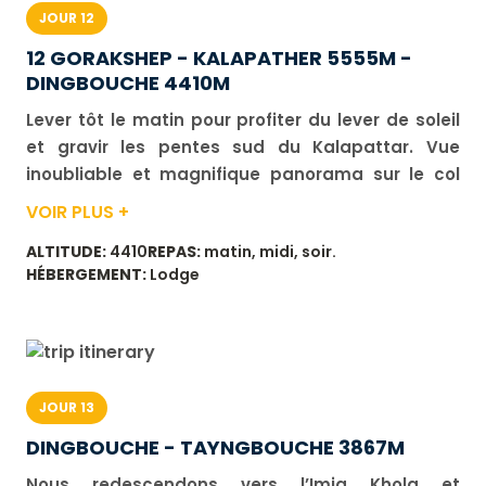
JOUR 12
12 GORAKSHEP - KALAPATHER 5555M -
DINGBOUCHE 4410M
Lever tôt le matin pour profiter du lever de soleil
et gravir les pentes sud du Kalapattar. Vue
inoubliable et magnifique panorama sur le col
Sud, l’Everest, le Nuptse et d’autres hauts
VOIR PLUS +
sommets. Retour à Gorak Shep puis descente
ALTITUDE:
4410
REPAS:
matin, midi, soir.
jusqu’à Dingboche. Durée de marche : 6 h 30.
HÉBERGEMENT:
Lodge
Dénivelé : positif 550 m, négatif 1 200 m.
JOUR 13
DINGBOUCHE - TAYNGBOUCHE 3867M
Nous redescendons vers l’Imja Khola et