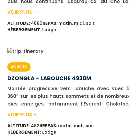
puis nous continuons jusqu’au col du Cho La.
Belle ambiance glaciaire au col, au pied des
VOIR PLUS +
sommets du Lobuche. Pause photos et vidéos.
ALTITUDE:
4860
REPAS:
matin, midi, soir.
Ensuite, nous descendons sur un glacier et
HÉBERGEMENT:
Lodge
évoluons dessus avant de redescendre jusqu’à
Zonglha. Durée de marche : 6 à 7 h. Dénivelé :
positif 800 m, négatif 570 m.
JOUR 10
DZONGLA - LABOUCHE 4930M
Montée progressive vers Lobuche avec vues à
360° sur les plus hauts sommets et de nombreux
pics enneigés, notamment l’Everest, Cholatse,
Pumori, Ama Dablam, Thamserku, Khanglemu,
VOIR PLUS +
Island Peak, Lhotse et Nuptse. Arrivée à Lobuche
ALTITUDE:
4929
REPAS:
matin, midi, soir
et fin de journée libre. Possibilité de se balader
HÉBERGEMENT:
Lodge
librement dans les alentours. Durée de marche :