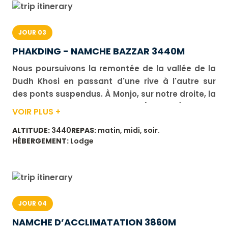
JOUR 03
PHAKDING - NAMCHE BAZZAR 3440M
Nous poursuivons la remontée de la vallée de la
Dudh Khosi en passant d'une rive à l'autre sur
des ponts suspendus. À Monjo, sur notre droite, la
cime imposante du Thamserku (6 623 m) domine
VOIR PLUS +
la vallée et nous entrons officiellement dans le
ALTITUDE:
3440
REPAS:
matin, midi, soir.
Parc national de Sagarmatha. Nous traversons la
HÉBERGEMENT:
Lodge
rivière Dudh Kosi puis commençons une montée
raide vers Namche Bazar (capitale du pays
sherpa), avec de nombreuses boutiques, un
bureau de poste, une banque et un centre
d'information sur le parc. Durée de marche :
JOUR 04
environ 6 h. Dénivelé : positif 1 050 m, négatif 350
NAMCHE D’ACCLIMATATION 3860M
m.