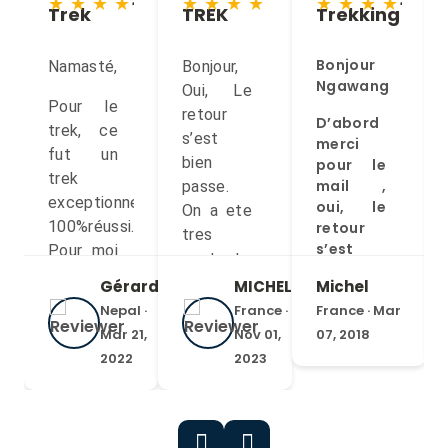
 ★
★ ★ ★ ★ ★
★ ★ ★ ★ ★
★ ★ ★ ★ ★
Trek
TREK
Trekking
Bonjour
Namasté,
Bonjour,
Ngawang
Oui,
Le
Pour le
retour
D’abord
trek, ce
s’est
merci
fut un
bien
pour le
trek
mail ,
passe.
exceptionnel.
oui, le
On a ete
100%réussi.
retour
tres
s’est
Pour moi
content
bien
ce fut le
de ce
Gérard
MICHEL
Michel
passe.
plus
sejour.
Nepal ·
France ·
France · Mar
difficile,
On a ete
Les deux
Mar 21,
Nov 01,
07, 2018
physiquement,
tres
treks
2022
2023
content
des 3 car
s’etaient
de ce
pas de
bien
sejour.
)
chemins
passes.
Les deux
bien