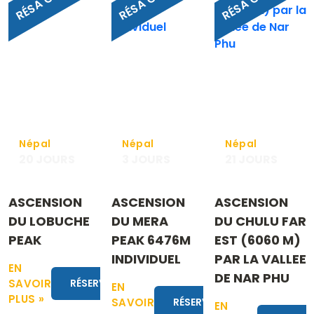
pour tout
facile
Michel
pour
eux. Il y a
Kanchanga
de
Trek
l’altitude,
tion
du froid
et
surtout
ils
faisaient
Népal
Népal
Népal
en plus
20 JOURS
3 JOURS
21 JOURS
de leur
travail la
ASCENSION
ASCENSION
ASCENSION
cuisine.
On a
DU LOBUCHE
DU MERA
DU CHULU FAR
tres bien
PEAK
PEAK 6476M
EST (6060 M)
mange
INDIVIDUEL
PAR LA VALLEE
et on les
EN
tés
trouvait
DE NAR PHU
s
SAVOIR
RÉSERVER
EN
toujours
PLUS »
SAVOIR
RÉSERVER
gais et
EN
t.