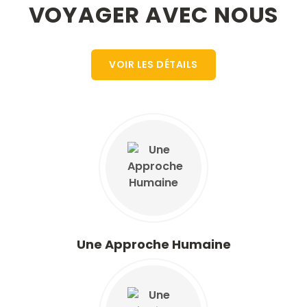
KTM
VOYAGER AVEC NOUS
guides
et on
recommandera
votre
VOIR LES DÉTAILS
compagnie
a nos
amis.
Merci
pour
tout
Michel
Kanchanga
Trek
Une Approche Humaine